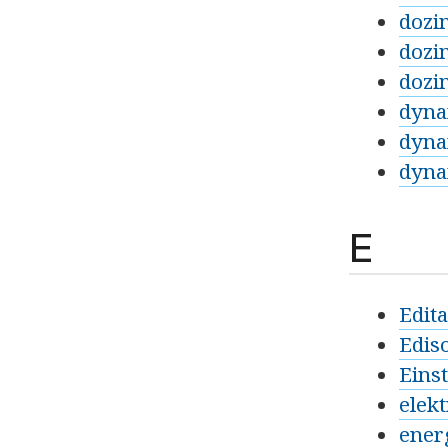
dozim
dozim
dozim
dyna
dynam
dyna
E
Edit
Edis
Einst
elek
ener