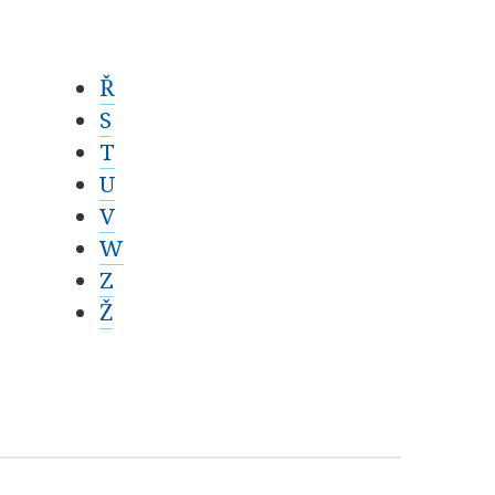
Ř
S
T
U
V
W
Z
Ž