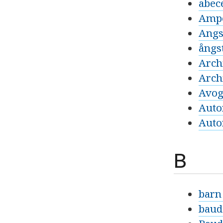
abec
Ampé
Angs
ångs
Arch
Arch
Avog
Auto
Auto
B
barn
baud