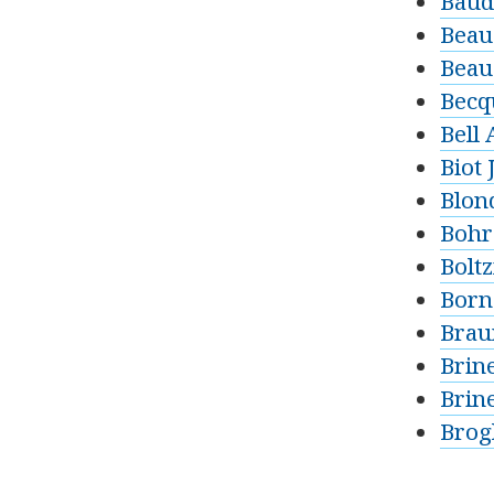
Baud
Beau
Beau
Becq
Bell
Biot 
Blon
Bohr
Bolt
Born
Brau
Brine
Brin
Brog