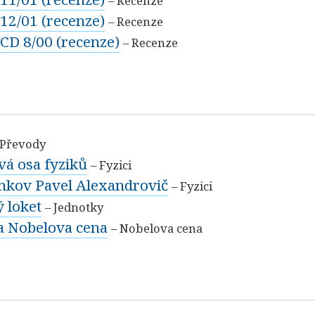
– Recenze
 12/01 (recenze)
– Recenze
 CD 8/00 (recenze)
– Recenze
 Převody
vá osa fyziků
– Fyzici
nkov Pavel Alexandrovič
– Fyzici
ý loket
– Jednotky
 a Nobelova cena
– Nobelova cena