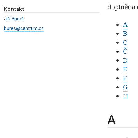
doplněna 
Kontakt
Jiří Bureš
A
bures@centrum.cz
B
C
Č
D
E
F
G
H
A