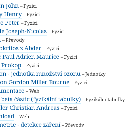
on John
– Fyzici
y Henry
– Fyzici
e Peter
– Fyzici
le Joseph-Nicolas
– Fyzici
a
– Převody
kritos z Abder
– Fyzici
c Paul Adrien Maurice
– Fyzici
š Prokop
– Fyzici
on - jednotka množství ozonu
– Jednotky
on Gordon Miller Bourne
– Fyzici
umentace
– Web
 beta částic (fyzikální tabulky)
– Fyzikální tabulky
ler Christian Andreas
– Fyzici
nload
– Web
etrie - detekce záření
– Převody