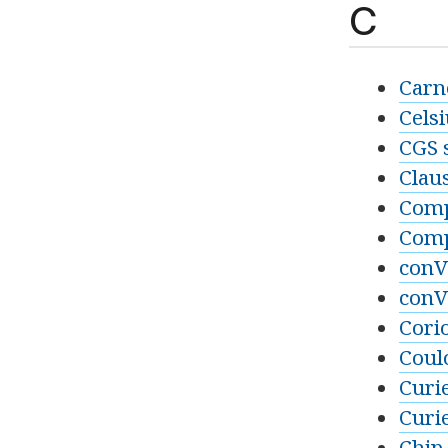
C
Carn
Cels
CGS 
Clau
Comp
Comp
conV
conV
Cori
Coul
Curi
Curi
Chip