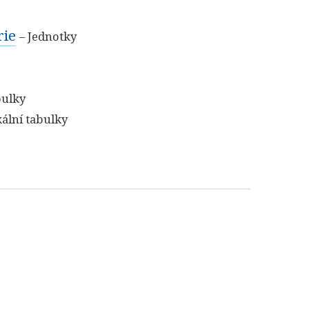
rie
– Jednotky
bulky
kální tabulky