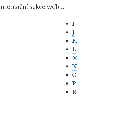
orientační sekce webu.
I
J
K
L
M
N
O
P
R