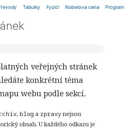
Převody
Tabulky
Fyzici
Nobelova cena
Program
tránek
platných veřejných stránek
hledáte konkrétní téma
 mapu webu podle sekcí.
rchiv
,
blog
a
zpravy
nejsou
torický obsah. U každého odkazu je