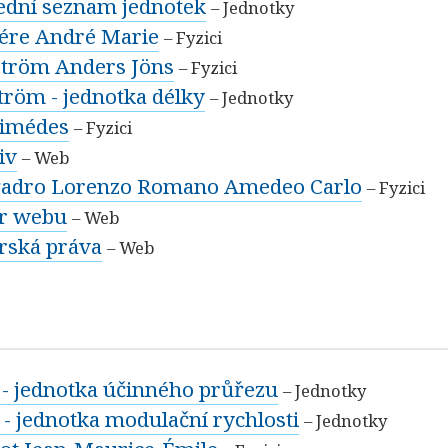
ední seznam jednotek
– Jednotky
re André Marie
– Fyzici
tröm Anders Jöns
– Fyzici
tröm - jednotka délky
– Jednotky
imédes
– Fyzici
iv
– Web
adro Lorenzo Romano Amedeo Carlo
– Fyzici
r webu
– Web
rská práva
– Web
 - jednotka účinného průřezu
– Jednotky
 - jednotka modulační rychlosti
– Jednotky