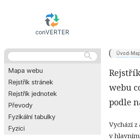
Úvod
Map
›
Mapa webu
Rejstří
Rejstřík stránek
webu co
Rejstřík jednotek
podle n
Převody
Fyzikální tabulky
Vychází z
Fyzici
v hlavním