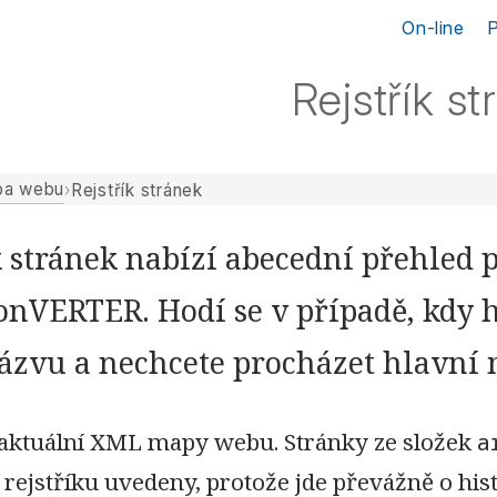
On-line
Rejstřík s
a webu
›
Rejstřík stránek
k stránek nabízí abecední přehled 
nVERTER. Hodí se v případě, kdy 
ázvu a nechcete procházet hlavní
 aktuální XML mapy webu. Stránky ze složek
a
 rejstříku uvedeny, protože jde převážně o his