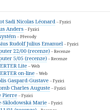
ot Sadi Nicolas Léonard
– Fyzici
ius Anders
– Fyzici
systém
– Převody
sius Rudolf Julius Emanuel
– Fyzici
uter 22/00 (recenze)
– Recenze
uter 5/05 (recenze)
– Recenze
ERTER Lite
– Web
ERTER on-line
– Web
olis Gaspard-Gustave
– Fyzici
omb Charles Auguste
– Fyzici
e Pierre
– Fyzici
e-Skłodowská Marie
– Fyzici
 11/01 (recenze)