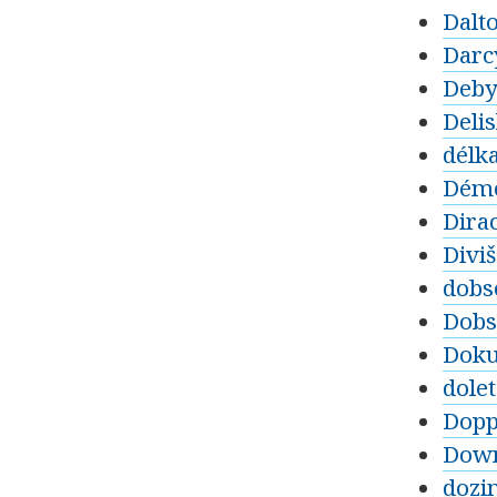
Dalt
Darc
Deby
Delis
délk
Démo
Dira
Divi
dobs
Dobs
Dok
dolet
Dopp
Dow
dozim