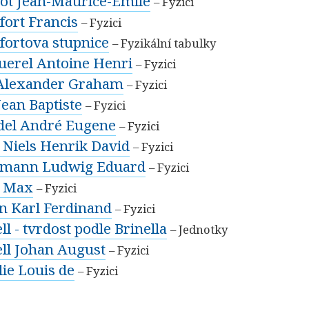
ot Jean-Maurice-Émile
– Fyzici
fort Francis
– Fyzici
fortova stupnice
– Fyzikální tabulky
uerel Antoine Henri
– Fyzici
 Alexander Graham
– Fyzici
Jean Baptiste
– Fyzici
del André Eugene
– Fyzici
 Niels Henrik David
– Fyzici
zmann Ludwig Eduard
– Fyzici
 Max
– Fyzici
n Karl Ferdinand
– Fyzici
ll - tvrdost podle Brinella
– Jednotky
ell Johan August
– Fyzici
lie Louis de
– Fyzici