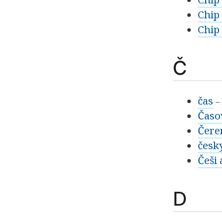
Chip
Chip
Č
čas
–
Časo
Čere
česk
Češi
D