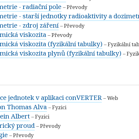
etrie - radiační pole
– Převody
etrie - starší jednotky radioaktivity a dozimet
etrie - zdroj záření
– Převody
mická viskozita
– Převody
ická viskozita (fyzikální tabulky)
– Fyzikální ta
mická viskozita plynů (fyzikální tabulky)
– Fyzi
ace jednotek v aplikaci conVERTER
– Web
on Thomas Alva
– Fyzici
ein Albert
– Fyzici
trický proud
– Převody
gie
– Převody