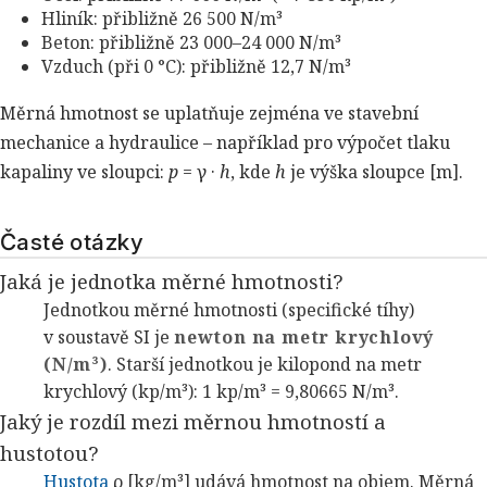
Hliník: přibližně 26 500 N/m³
Beton: přibližně 23 000–24 000 N/m³
Vzduch (při 0 °C): přibližně 12,7 N/m³
Měrná hmotnost se uplatňuje zejména ve stavební
mechanice a hydraulice – například pro výpočet tlaku
kapaliny ve sloupci:
p
= γ ·
h
, kde
h
je výška sloupce [m].
Časté otázky
Jaká je jednotka měrné hmotnosti?
Jednotkou měrné hmotnosti (specifické tíhy)
v soustavě SI je
newton na metr krychlový
(N/m³)
. Starší jednotkou je kilopond na metr
krychlový (kp/m³): 1 kp/m³ = 9,80665 N/m³.
Jaký je rozdíl mezi měrnou hmotností a
hustotou?
Hustota
ρ [kg/m³] udává hmotnost na objem. Měrná