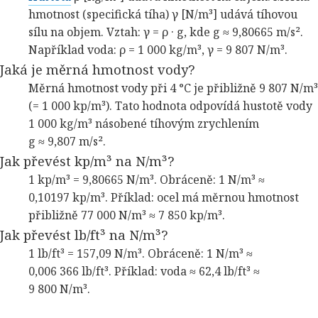
hmotnost (specifická tíha) γ [N/m³] udává tíhovou
sílu na objem. Vztah: γ = ρ · g, kde g ≈ 9,80665 m/s².
Například voda: ρ = 1 000 kg/m³, γ = 9 807 N/m³.
Jaká je měrná hmotnost vody?
Měrná hmotnost vody při 4 °C je přibližně 9 807 N/m³
(= 1 000 kp/m³). Tato hodnota odpovídá hustotě vody
1 000 kg/m³ násobené tíhovým zrychlením
g ≈ 9,807 m/s².
Jak převést kp/m³ na N/m³?
1 kp/m³ = 9,80665 N/m³. Obráceně: 1 N/m³ ≈
0,10197 kp/m³. Příklad: ocel má měrnou hmotnost
přibližně 77 000 N/m³ ≈ 7 850 kp/m³.
Jak převést lb/ft³ na N/m³?
1 lb/ft³ = 157,09 N/m³. Obráceně: 1 N/m³ ≈
0,006 366 lb/ft³. Příklad: voda ≈ 62,4 lb/ft³ ≈
9 800 N/m³.