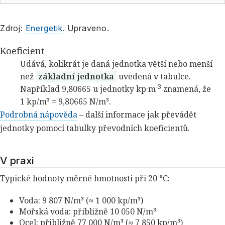
Zdroj:
Energetik
. Upraveno.
Koeficient
Udává, kolikrát je daná jednotka větší nebo menší
než
základní jednotka
uvedená v tabulce.
-3
Například 9,80665 u jednotky kp·m
znamená, že
1 kp/m³ = 9,80665 N/m³.
Podrobná nápověda
– další informace jak převádět
jednotky pomocí tabulky převodních koeficientů.
V praxi
Typické hodnoty měrné hmotnosti při 20 °C:
Voda: 9 807 N/m³ (≈ 1 000 kp/m³)
Mořská voda: přibližně 10 050 N/m³
Ocel: přibližně 77 000 N/m³ (≈ 7 850 kp/m³)