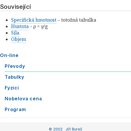
Související
Specifická hmotnost
– totožná tabulka
Hustota
– ρ = γ/g
Síla
Objem
On-line
Převody
Tabulky
Fyzici
Nobelova cena
Program
© 2002
Jiří Bureš