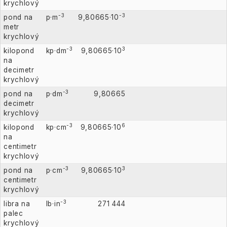
krychlový
-3
-3
pond na
p·m
9,80665·10
metr
krychlový
-3
3
kilopond
kp·dm
9,80665·10
na
decimetr
krychlový
-3
pond na
p·dm
9,80665
decimetr
krychlový
-3
6
kilopond
kp·cm
9,80665·10
na
centimetr
krychlový
-3
3
pond na
p·cm
9,80665·10
centimetr
krychlový
-3
libra na
lb·in
271 444
palec
krychlový