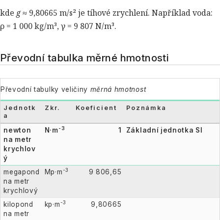
kde
g
≈ 9,80665 m/s² je tíhové zrychlení. Například voda:
ρ = 1 000 kg/m³, γ = 9 807 N/m³.
Převodní tabulka měrné hmotnosti
Převodní tabulky veličiny
měrná hmotnost
Jednotk
Zkr.
Koeficient
Poznámka
a
-3
newton
N·m
1
Základní jednotka SI
na metr
krychlov
ý
-3
megapond
Mp·m
9 806,65
na metr
krychlový
-3
kilopond
kp·m
9,80665
na metr