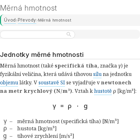
Měrná hmotnost
Úvod
Převody
›
›
Měrná hmotnost
Jednotky měrné hmotnosti
Měrná hmotnost (také
specifická tíha
, značka
γ
) je
fyzikální veličina, která udává tíhovou
sílu
na jednotku
objemu
látky. V
soustavě SI
se vyjadřuje v
newtonech
na metr krychlový (N/m³)
. Vztah k
hustotě
ρ [kg/m³]:
γ = ρ · g
γ
měrná hmotnost (specifická tíha) [N/m³]
ρ
hustota [kg/m³]
g
tíhové zrychlení [m/s²]