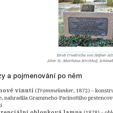
Hrob Friedricha von Hefner-Al
Alter St.-Matthäus-Kirchhof, Schöneb
zy a pojmenování po něm
nové vinutí
(
Trommelanker
, 1872) – konst
je, nahradila Grammeho-Pacinottiho prstencové
í
erenciální oblouková lampa
(1878) – ob