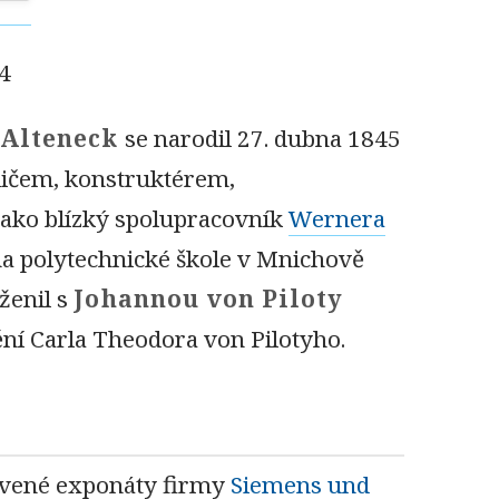
04
-Alteneck
se narodil 27. dubna 1845
ličem, konstruktérem,
 jako blízký spolupracovník
Wernera
na polytechnické škole v Mnichově
ženil s
Johannou von Piloty
ní Carla Theodora von Pilotyho.
tavené exponáty firmy
Siemens und