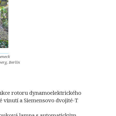
teneck
erg, Berlín
rukce rotoru dynamoelektrického
 vinutí a Siemensovo dvojité-T
louková lampa s automatickým