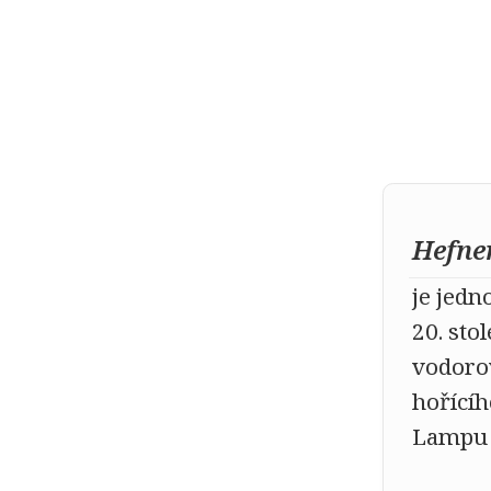
Hefne
je jedn
20. st
vodoro
hořící
Lampu s