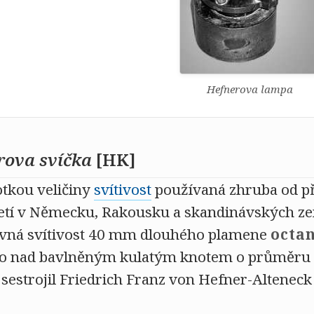
Hefnerova lampa
rova svíčka
[HK]
otkou veličiny
svítivost
používaná zhruba od pře
oletí v Německu, Rakousku a skandinávských z
vná svítivost 40 mm dlouhého plamene
octa
ho nad bavlněným kulatým knotem o průměru 
estrojil Friedrich Franz von Hefner-Alteneck 