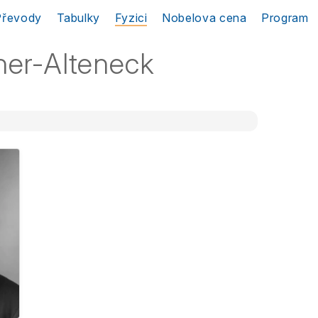
Převody
Tabulky
Fyzici
Nobelova cena
Program
ner-Alteneck