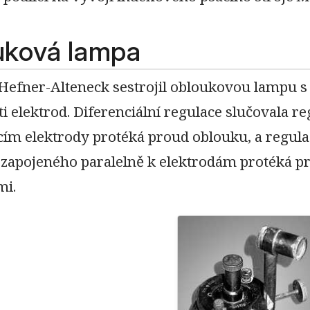
uková lampa
Hefner-Alteneck sestrojil obloukovou lampu s 
i elektrod. Diferenciální regulace slučovala re
ím elektrody protéká proud oblouku, a regulac
 zapojeného paralelně k elektrodám protéká pr
mi.