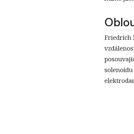
Oblo
Friedrich 
vzdálenost
posouvajíc
solenoidu
elektroda