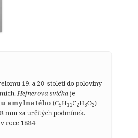
lomu 19. a 20. století do poloviny
emích.
Hefnerova svíčka
je
nu amylnatého
(C
H
C
H
O
)
5
11
2
3
2
8 mm za určitých podmínek.
v roce 1884.