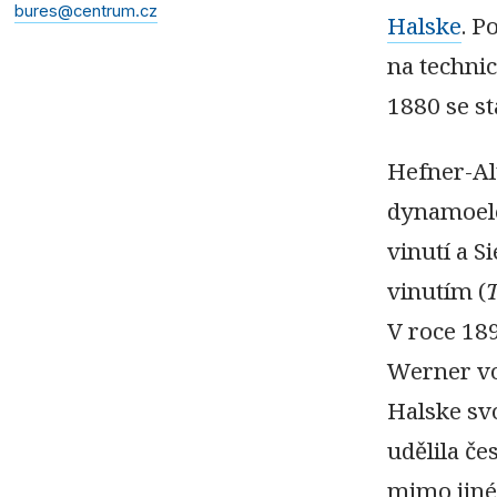
bures@centrum.cz
Halske
. P
na technic
1880 se st
Hefner-Al
dynamoele
vinutí a S
vinutím (
V roce 18
Werner vo
Halske sv
udělila če
mimo jiné