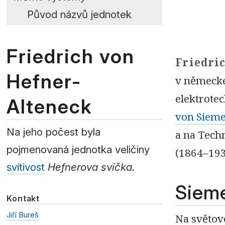
Původ názvů jednotek
Friedrich von
Friedri
Hefner-
v německé
elektrote
Alteneck
von Siem
Na jeho počest byla
a na Tech
pojmenovaná jednotka veličiny
(1864–193
svítivost
Hefnerova svíčka.
Siem
Kontakt
Jiří Bureš
Na světov