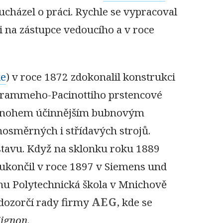
ucházel o práci. Rychle se vypracoval
i na zástupce vedoucího a v roce
ke
) v roce 1872 zdokonalil konstrukci
 Grammeho-Pacinottiho prstencové
mnohem účinnějším bubnovým
ejnosměrných i střídavých strojů.
 stavu. Když na sklonku roku 1889
končil v roce 1897 v Siemens und
mu Polytechnická škola v Mnichově
 dozorčí rady firmy
AEG
, kde se
ignon
.