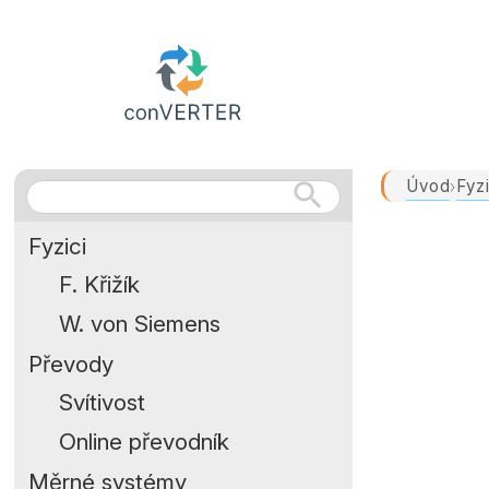
Úvod
Fyzi
›
Fyzici
F. Křižík
W. von Siemens
Převody
Svítivost
Online převodník
Měrné systémy