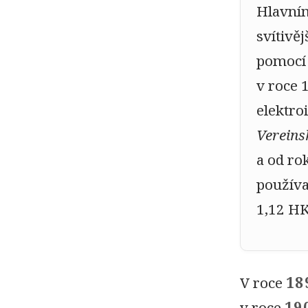
Hlavním
svítivě
pomocí 
v roce 
elektro
Vereins
a od ro
použív
1,12 H
V roce
18
v roce
19