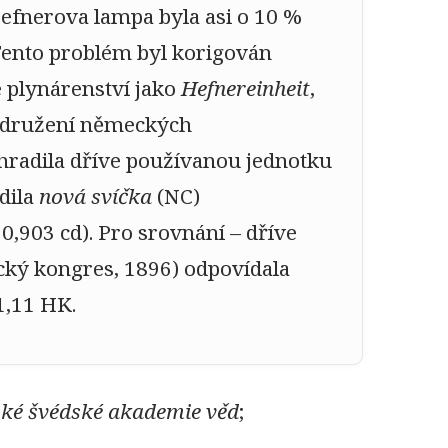
efnerova lampa byla asi o 10 %
 Tento problém byl korigován
 plynárenství jako
Hefnereinheit
,
 Sdružení německých
hradila dříve používanou jednotku
dila
nová svíčka
(NC)
0,903 cd). Pro srovnání – dříve
cký kongres, 1896) odpovídala
1,11 HK.
ké švédské akademie věd
;