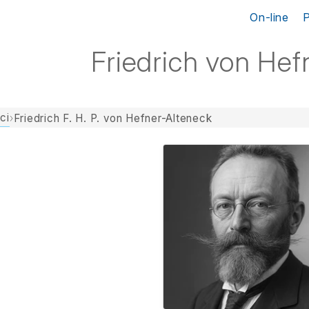
On-line
Friedrich von Hef
ci
›
Friedrich F. H. P. von Hefner-Alteneck