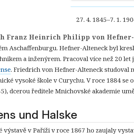
27. 4. 1845–7. 1. 19
ch Franz Heinrich Philipp von Hefner
m Aschaffenburgu. Hefner-Alteneck byl kres
chnikem a inženýrem. Pracoval více než 20 let
ense
. Friedrich von Hefner-Alteneck studoval 
nické vysoké škole v Curychu. V roce 1884 se o
5), dcerou ředitele Mnichovské akademie umě
ens und Halske
é výstavě v Paříži v roce 1867 ho zaujaly vys