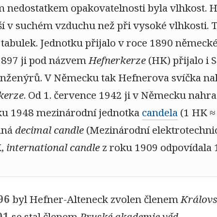
 nedostatkem opakovatelnosti byla vlhkost. H
jší v suchém vzduchu než při vysoké vlhkosti.
tabulek. Jednotku přijalo v roce 1890 německé
1897 ji pod názvem
Hefnerkerze
(HK) přijalo i
inženýrů. V Německu tak Hefnerova svíčka na
kerze
. Od 1. července 1942 ji v Německu nahra
ku 1948 mezinárodní jednotka
candela
(1 HK ≈ 
aná
decimal candle
(Mezinárodní elektrotechni
K,
international candle
z roku 1909 odpovídala 
96
byl Hefner-Alteneck zvolen členem
Královs
01
se stal členem
Pruské akademie věd
.