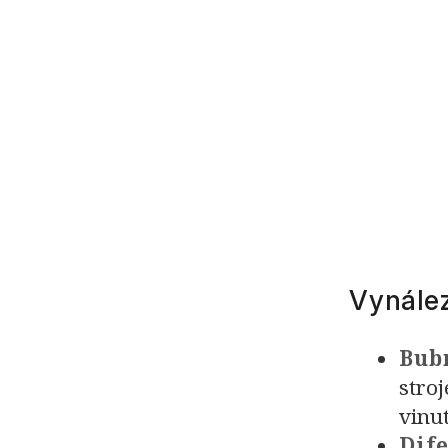
Vynále
Bub
stro
vinut
Dif