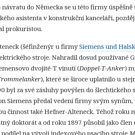
o návratu do Německa se u této firmy úspěšně 
kého asistenta v konstrukční kanceláři, pozděj
al prokuristou.
teneck (šéfinženýr u firmy
Siemens und Hals
ktrického stroje. Nahradil dosud používané
iemensovo dvojité-T vinutí (
Doppel-T-Anker
) 
Trommelanker
), které se široce uplatnilo u st
90 byl za své zásluhy povýšen do šlechtického
n Siemens předal vedení firmy svým synům, u
ou činnost také Hefner-Alteneck. Téhož roku 
stný doktorát a od roku 1897 působil jako člen
 podílel na vývoji indexového psacího stroje
M