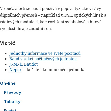
V současnosti se baud používá v popisu fyzické vrstvy
digitálních přenosů – například u DSL, optických linek a
rádiových modulací, kde rozlišení symbolové a bitové
rychlosti hraje zásadní roli.
Viz též
Jednotky informace ve světě počítačů
Baud v sekci počítačových jednotek
J.-M.-É. Baudot
Neper
– další telekomunikační jednotka
On-line
Převody
Tabulky
Fyzici