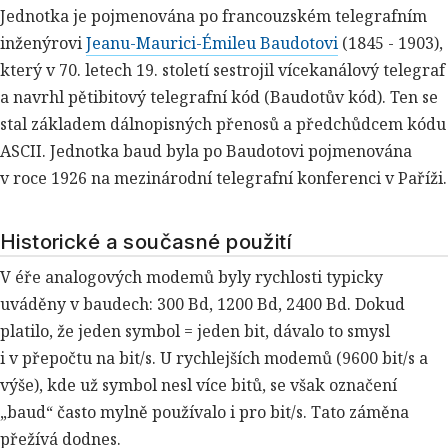
Jednotka je pojmenována po francouzském telegrafním
inženýrovi
Jeanu-Maurici-Émileu Baudotovi
(1845 - 1903),
který v 70. letech 19. století sestrojil vícekanálový telegraf
a navrhl pětibitový telegrafní kód (Baudotův kód). Ten se
stal základem dálnopisných přenosů a předchůdcem kódu
ASCII. Jednotka baud byla po Baudotovi pojmenována
v roce 1926 na mezinárodní telegrafní konferenci v Paříži.
Historické a současné použití
V éře analogových modemů byly rychlosti typicky
uváděny v baudech: 300 Bd, 1200 Bd, 2400 Bd. Dokud
platilo, že jeden symbol = jeden bit, dávalo to smysl
i v přepočtu na bit/s. U rychlejších modemů (9600 bit/s a
výše), kde už symbol nesl více bitů, se však označení
„baud“ často mylně používalo i pro bit/s. Tato záměna
přežívá dodnes.