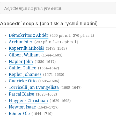
Najeďte myší na pruh pro detail.
Abecední soupis (pro tisk a rychlé hledání)
Démokritos z Abdér
(460 př. n. l.–370 př. n. l.)
Archimédes
(287 př. n. l.–212 př. n. l.)
Koperník Mikoláš
(1473–1543)
Gilbert William
(1544–1603)
Napier John
(1550–1617)
Galilei Galileo
(1564–1642)
Kepler Johannes
(1571–1630)
Guericke Otto
(1605–1686)
Torricelli Jan Evangelista
(1608–1647)
Pascal Blaise
(1623–1662)
Huygens Christiaan
(1629–1695)
Newton Isaac
(1643–1727)
Rømer Ole
(1644–1710)