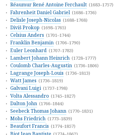
Réaumur René Antoine Ferchault
(1683–1757)
Fahrenheit Daniel Gabriel
(1686–1736)
Delisle Joseph-Nicolas
(1688–1768)
Diviš Prokop
(1698–1765)
Celsius Anders
(1701–1744)
Franklin Benjamin
(1706–1790)
Euler Leonhard
(1707–1783)
Lambert Johann Heinrich
(1728–1777)
Coulomb Charles-Augustin
(1736–1806)
Lagrange Joseph-Louis
(1736–1813)
Watt James
(1736–1819)
Galvani Luigi
(1737–1798)
Volta Alessandro
(1745–1827)
Dalton John
(1766–1844)
Seebeck Thomas Johann
(1770–1831)
Mohs Friedrich
(1773–1839)
Beaufort Francis
(1774–1857)
Biot Jean Baptiste
(1774–1862)