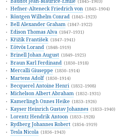
Baudot Jean-Maurice-Émile
(1845–1903)
Hefner-Alteneck Friedrich von
(1845–1904)
Röntgen Wilhelm Conrad
(1845–1923)
Bell Alexander Graham
(1847–1922)
Edison Thomas Alva
(1847–1931)
Křižík František
(1847–1941)
Eötvös Lorand
(1848–1919)
Brinell Johan August
(1849–1925)
Braun Karl Ferdinand
(1850–1918)
Mercalli Giuseppe
(1850–1914)
Martens Adolf
(1850–1914)
Becquerel Antoine Henri
(1852–1908)
Michelson Albert Abraham
(1852–1931)
Kamerlingh Onnes Heike
(1853–1926)
Kayser Heinrich Gustav Johannes
(1853–1940)
Lorentz Hendrik Antoon
(1853–1928)
Rydberg Johannes Robert
(1854–1919)
Tesla Nicola
(1856–1943)