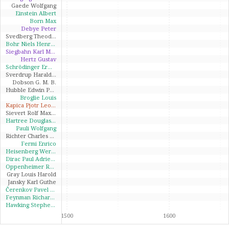
Gaede Wolfgang
Einstein Albert
Born Max
Debye Peter
Svedberg Theodor
Bohr Niels Henrik David
Siegbahn Karl Manne Georg
Hertz Gustav
Schrödinger Erwin
Sverdrup Harald Ulrik
Dobson G. M. B.
Hubble Edwin Powell
Broglie Louis
Kapica Pjotr Leonidovič
Sievert Rolf Maxmilian
Hartree Douglas Rayner
Pauli Wolfgang
Richter Charles Francis
Fermi Enrico
Heisenberg Werner Karl
Dirac Paul Adrien Maurice
Oppenheimer Robert J.
Gray Louis Harold
Jansky Karl Guthe
Čerenkov Pavel Alexandrovič
Feynman Richard Philips
Hawking Stephen William
1500
1600