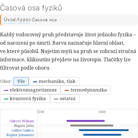
Časová osa fyziků
Úvod
Fyzici
›
›
Časová osa
Každý vodorovný pruh představuje život jednoho fyzika –
od narození po úmrtí. Barva naznačuje hlavní oblast,
ve které působil. Najetím myši na pruh se zobrazí stručná
informace, kliknutím přejdete na životopis. Tlačítky lze
filtrovat podle oboru.
Obor:
Vše
mechanika, tlak
elektromagnetismus
termodynamika
kvantová fyzika
ostatní
1500
1600
Gilbert William
Napier John
Galilei Galileo
Kepler Johannes