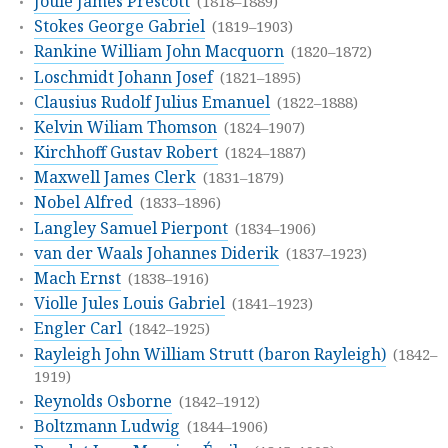
Joule James Prescott
(1818–1889)
Stokes George Gabriel
(1819–1903)
Rankine William John Macquorn
(1820–1872)
Loschmidt Johann Josef
(1821–1895)
Clausius Rudolf Julius Emanuel
(1822–1888)
Kelvin Wiliam Thomson
(1824–1907)
Kirchhoff Gustav Robert
(1824–1887)
Maxwell James Clerk
(1831–1879)
Nobel Alfred
(1833–1896)
Langley Samuel Pierpont
(1834–1906)
van der Waals Johannes Diderik
(1837–1923)
Mach Ernst
(1838–1916)
Violle Jules Louis Gabriel
(1841–1923)
Engler Carl
(1842–1925)
Rayleigh John William Strutt (baron Rayleigh)
(1842–
1919)
Reynolds Osborne
(1842–1912)
Boltzmann Ludwig
(1844–1906)