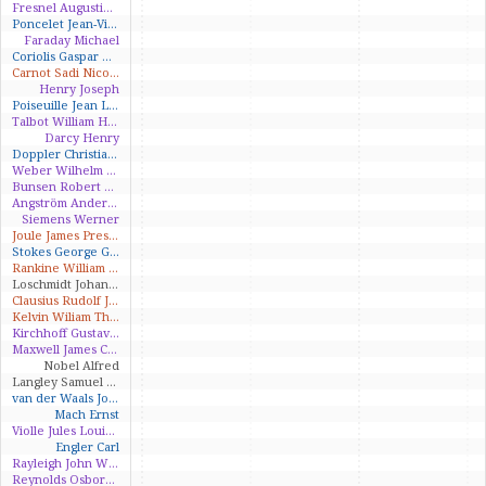
Fresnel Augustin-Jean
Poncelet Jean-Victor
Faraday Michael
Coriolis Gaspar Gustave
Carnot Sadi Nicolas Léonard
Henry Joseph
Poiseuille Jean Louise Marie
Talbot William Henry Fox
Darcy Henry
Doppler Christian Andreas
Weber Wilhelm Eduard
Bunsen Robert Wilhelm
Angström Anders Jöns
Siemens Werner
Joule James Prescott
Stokes George Gabriel
Rankine William John Macquorn
Loschmidt Johann Josef
Clausius Rudolf Julius Emanuel
Kelvin Wiliam Thomson
Kirchhoff Gustav Robert
Maxwell James Clerk
Nobel Alfred
Langley Samuel Pierpont
van der Waals Johannes Diderik
Mach Ernst
Violle Jules Louis Gabriel
Engler Carl
Rayleigh John William Strutt (baron Rayleigh)
Reynolds Osborne