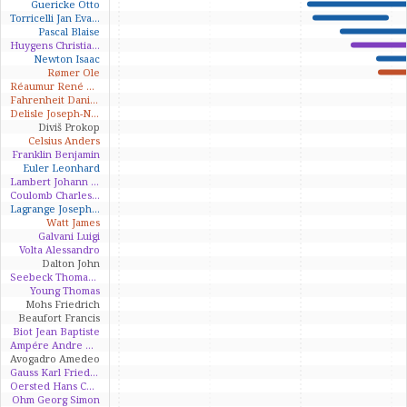
Guericke Otto
Torricelli Jan Evangelista
Pascal Blaise
Huygens Christiaan
Newton Isaac
Rømer Ole
Réaumur René Antoine Ferchault
Fahrenheit Daniel Gabriel
Delisle Joseph-Nicolas
Diviš Prokop
Celsius Anders
Franklin Benjamin
Euler Leonhard
Lambert Johann Heinrich
Coulomb Charles-Augustin
Lagrange Joseph-Louis
Watt James
Galvani Luigi
Volta Alessandro
Dalton John
Seebeck Thomas Johann
Young Thomas
Mohs Friedrich
Beaufort Francis
Biot Jean Baptiste
Ampére Andre Marie
Avogadro Amedeo
Gauss Karl Friedrich
Oersted Hans Christian
Ohm Georg Simon