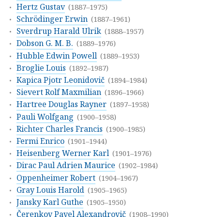
Hertz Gustav
(1887–1975)
Schrödinger Erwin
(1887–1961)
Sverdrup Harald Ulrik
(1888–1957)
Dobson G. M. B.
(1889–1976)
Hubble Edwin Powell
(1889–1953)
Broglie Louis
(1892–1987)
Kapica Pjotr Leonidovič
(1894–1984)
Sievert Rolf Maxmilian
(1896–1966)
Hartree Douglas Rayner
(1897–1958)
Pauli Wolfgang
(1900–1958)
Richter Charles Francis
(1900–1985)
Fermi Enrico
(1901–1944)
Heisenberg Werner Karl
(1901–1976)
Dirac Paul Adrien Maurice
(1902–1984)
Oppenheimer Robert
(1904–1967)
Gray Louis Harold
(1905–1965)
Jansky Karl Guthe
(1905–1950)
Čerenkov Pavel Alexandrovič
(1908–1990)