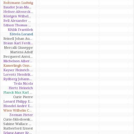
Boltzmann Ludwig
Baudot Jean-Maurice-Émile
Hefner-Alteneck Friedrich von
Röntgen Wilhelm Conrad
Bell Alexander Graham
Edison Thomas Alva
Křižík František
Eötvös Lorand
Brinell Johan August
Braun Karl Ferdinand
Mercalli Giuseppe
Martens Adolf
Becquerel Antoine Henri
Michelson Albert Abraham
Kamerlingh Onnes Heike
Kayser Heinrich Gustav Johannes
Lorentz Hendrik Antoon
Rydberg Johannes Robert
Tesla Nicola
Hertz Heinrich
Planck Max Karl Ernst Ludwig
Curie Pierre
Lenard Philipp Eduard Anton
Blondel André Eugene
Wien Wilhelm Carl Werner
Zeeman Pieter
Curie-Sklodowská Marie
Sabine Wallace Clement
Rutherford Ernest
Erlang Agner Krarup