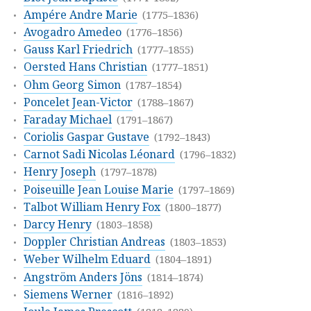
Ampére Andre Marie
(1775–1836)
Avogadro Amedeo
(1776–1856)
Gauss Karl Friedrich
(1777–1855)
Oersted Hans Christian
(1777–1851)
Ohm Georg Simon
(1787–1854)
Poncelet Jean-Victor
(1788–1867)
Faraday Michael
(1791–1867)
Coriolis Gaspar Gustave
(1792–1843)
Carnot Sadi Nicolas Léonard
(1796–1832)
Henry Joseph
(1797–1878)
Poiseuille Jean Louise Marie
(1797–1869)
Talbot William Henry Fox
(1800–1877)
Darcy Henry
(1803–1858)
Doppler Christian Andreas
(1803–1853)
Weber Wilhelm Eduard
(1804–1891)
Angström Anders Jöns
(1814–1874)
Siemens Werner
(1816–1892)